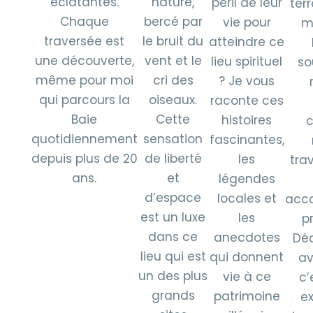
éclatantes.
nature,
péril de leur
terr
Chaque
bercé par
vie pour
m
traversée est
le bruit du
atteindre ce
une découverte,
vent et le
lieu spirituel
so
même pour moi
cri des
? Je vous
qui parcours la
oiseaux.
raconte ces
Baie
Cette
histoires
quotidiennement
sensation
fascinantes,
depuis plus de 20
de liberté
les
tra
ans.
et
légendes
d’espace
locales et
acc
est un luxe
les
p
dans ce
anecdotes
Déc
lieu qui est
qui donnent
av
un des plus
vie à ce
c’
grands
patrimoine
e