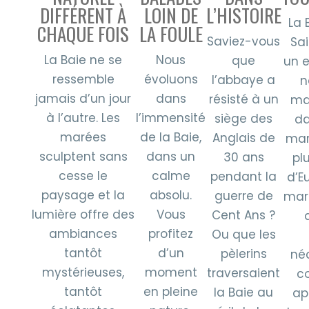
DIFFÉRENT À
LOIN DE
L’HISTOIRE
La 
CHAQUE FOIS
LA FOULE
Saviez-vous
Sai
La Baie ne se
Nous
que
un 
ressemble
évoluons
l’abbaye a
n
jamais d’un jour
dans
résisté à un
ma
à l’autre. Les
l’immensité
siège des
da
marées
de la Baie,
Anglais de
mar
sculptent sans
dans un
30 ans
pl
cesse le
calme
pendant la
d’E
paysage et la
absolu.
guerre de
mar
lumière offre des
Vous
Cent Ans ?
ambiances
profitez
Ou que les
tantôt
d’un
pèlerins
né
mystérieuses,
moment
traversaient
c
tantôt
en pleine
la Baie au
ap