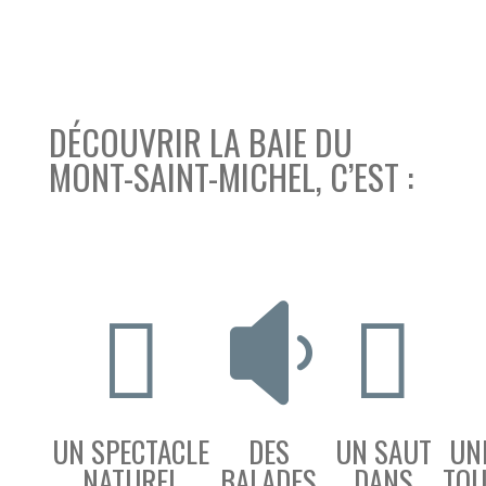
DÉCOUVRIR LA BAIE DU
MONT-SAINT-MICHEL, C’EST :



UN SPECTACLE
DES
UN SAUT
UN
NATUREL
BALADES
DANS
TOU