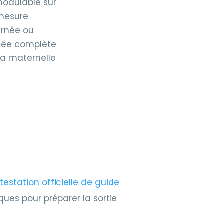
modulable sur
mesure
urnée ou
née complète
la maternelle
testation officielle de guide
ues pour préparer la sortie