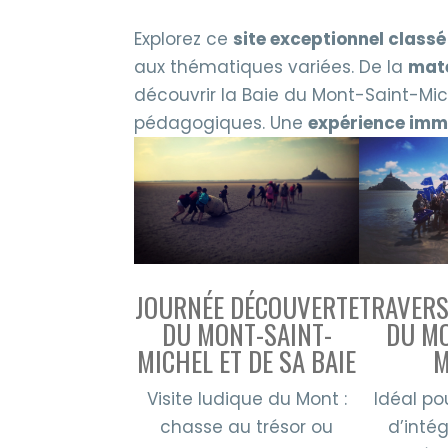
Explorez ce
site exceptionnel class
aux thématiques variées. De la
mate
découvrir la Baie du Mont-Saint-Mic
pédagogiques. Une
expérience imm
JOURNÉE DÉCOUVERTE
TRAVERS
DU MONT-SAINT-
DU MO
MICHEL ET DE SA BAIE
M
Visite ludique du Mont :
Idéal po
chasse au trésor ou
d’inté