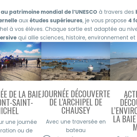
é au patrimoine mondial de l’UNESCO
à travers des
rnelle
aux
études supérieures
, je vous propose
4 
hel à vos élèves. Chaque sortie est adaptée au nive
ersive
qui allie sciences, histoire, environnement e
JOURNÉE DÉCOUVERTE
ACT
ÉE DE LA BAIE
DE L’ARCHIPEL DE
DÉCO
NT-SAINT-
CHAUSEY
L’ENVIR
ICHEL
LA BAI
Avec une traversée en
ur une journée
M
bateau
gration ou de