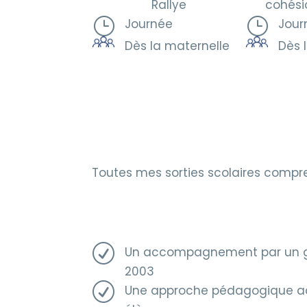
Rallye
cohési
}
}
Journée
Jour
Dès la maternelle
Dès 
Toutes mes sorties scolaires compr
R
Un accompagnement par un gu
2003
R
Une approche pédagogique ad