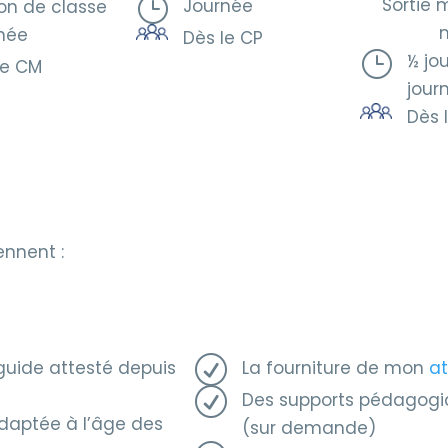
}
Sortie 
Journée
on de classe
née
Dès le CP
}
½ jo
le CM
jour
Dès 
ennent :
R
ide attesté depuis
La fourniture de mon
at
R
Des supports pédagogiq
aptée à l’âge des
(sur demande)