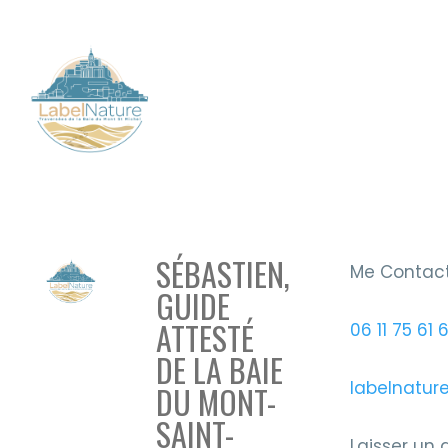
SÉBASTIEN,
Me Contac
GUIDE
ATTESTÉ
06 11 75 61 
DE LA BAIE
labelnatur
DU MONT-
SAINT-
Laisser un 