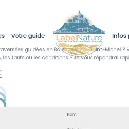
CONTACTEZ-MOI
es
Votre guide
Infos
aversées guidées en Baie du Mont-Saint-Michel ? Vo
, les tarifs ou les conditions ? Je vous répondrai ra
E