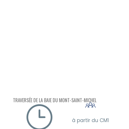
site classé UNESCO.
Immersive, ludique, sportive et
unique : cette excursion au
Mont-Saint-Michel restera un
souvenir exceptionnel pour
toute la classe.
TRAVERSÉE DE LA BAIE DU MONT-SAINT-MICHEL
}
à partir du CM1