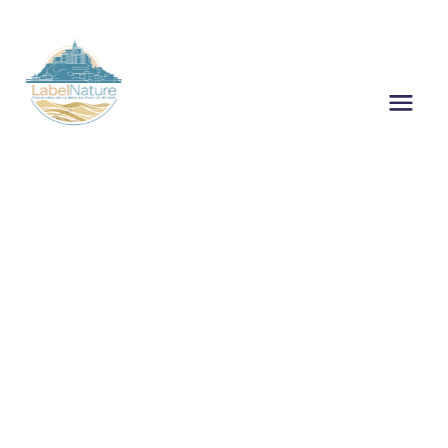
EXCURSION AU
MONT-SAINT-
MICHEL
Vous recherchez une activité
originale pour marquer
l’année scolaire de vos élèves
? La traversée complète de la
Baie est l’aventure idéale pour
créer une cohésion de classe
forte tout en découvrant ce